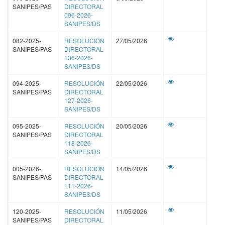
SANIPES/PAS
DIRECTORAL
Hecho
normativo
no
096-2026-
infractor
incumplido
Gravedad
pecuniaria
SANIPES/DS
No se encontraron resultados en su busqueda
082-2025-
RESOLUCIÓN
27/05/2026
SANIPES/PAS
DIRECTORAL
No existen registros
136-2026-
SANIPES/DS
Anterior
Siguiente
094-2025-
RESOLUCIÓN
22/05/2026
SANIPES/PAS
DIRECTORAL
127-2026-
Cerrar
SANIPES/DS
095-2025-
RESOLUCIÓN
20/05/2026
SANIPES/PAS
DIRECTORAL
118-2026-
SANIPES/DS
005-2026-
RESOLUCIÓN
14/05/2026
SANIPES/PAS
DIRECTORAL
111-2026-
SANIPES/DS
120-2025-
RESOLUCIÓN
11/05/2026
SANIPES/PAS
DIRECTORAL