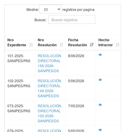
Detalle
Mostrar
registros por pagina
Buscar:
RUC / DNI
Nro
Nro
Fecha
Hecho
Nombres y Apellidos o Denominación Social del
Expediente
Resolución
Resolución
Infractor
Infractor
101-2025-
RESOLUCIÓN
8/06/2026
SANIPES/PAS
DIRECTORAL
156-2026-
Nombre Comercial del infractor
SANIPES/DS
102-2025-
RESOLUCIÓN
5/06/2026
SANIPES/PAS
DIRECTORAL
149-2026-
SANIPES/DS
Mostrar
registros por pagina
073-2025-
RESOLUCIÓN
7/05/2026
SANIPES/PAS
DIRECTORAL
Buscar:
100-2026-
SANIPES/DS
079-2025-
RESOLUCIÓN
5/05/2026
Dispositivo
Sanción